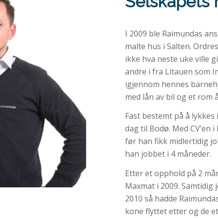
Selskapets h
I 2009 ble Raimundas ans
malte hus i Salten. Ordre
ikke hva neste uke ville 
andre i fra Litauen som I
igjennom hennes barnehj
med lån av bil og et rom å
Fast bestemt på å lykkes
dag til Bodø. Med CV’en
før han fikk midlertidig 
han jobbet i 4 måneder.
Etter et opphold på 2 må
Maxmat i 2009. Samtidig j
2010 så hadde Raimundas 
kone flyttet etter og de et