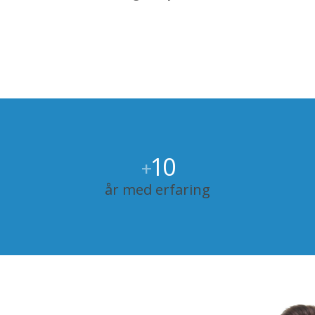
10
+
år med erfaring