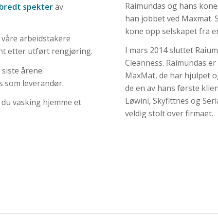
Raimundas og hans kone 
 bredt spekter
av
han jobbet ved Maxmat. 
kone opp selskapet fra en 
le våre arbeidstakere
I mars 2014 sluttet Raium
nt etter utført rengjøring.
Cleanness. Raimundas er 
 siste årene.
MaxMat, de har hjulpet og 
s som leverandør.
de en av hans første kli
Løwini, Skyfittnes og Ser
r du vasking hjemme et
veldig stolt over firmaet.