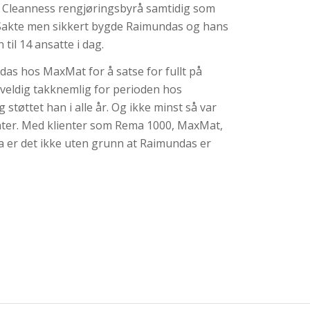
Cleanness rengjøringsbyrå samtidig som
Sakte men sikkert bygde Raimundas og hans
til 14 ansatte i dag.
das hos MaxMat for å satse for fullt på
veldig takknemlig for perioden hos
støttet han i alle år. Og ikke minst så var
enter. Med klienter som Rema 1000, MaxMat,
ia er det ikke uten grunn at Raimundas er