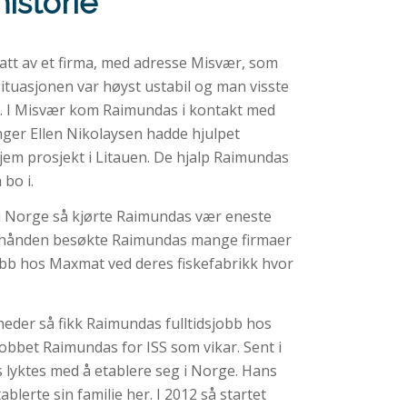
istorie
att av et firma, med adresse Misvær, som
situasjonen var høyst ustabil og man visste
gi. I Misvær kom Raimundas i kontakt med
nger Ellen Nikolaysen hadde hjulpet
em prosjekt i Litauen. De hjalp Raimundas
 bo i.
 i Norge så kjørte Raimundas vær eneste
 i hånden besøkte Raimundas mange firmaer
jobb hos Maxmat ved deres fiskefabrikk hvor
neder så fikk Raimundas fulltidsjobb hos
obbet Raimundas for ISS som vikar. Sent i
lyktes med å etablere seg i Norge. Hans
ablerte sin familie her. I 2012 så startet